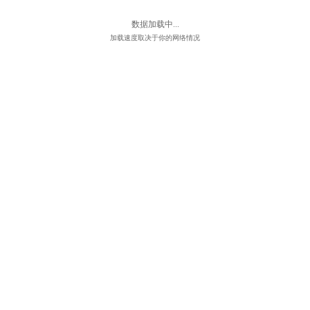
数据加载中...
加载速度取决于你的网络情况
首页
课程
发现
我的